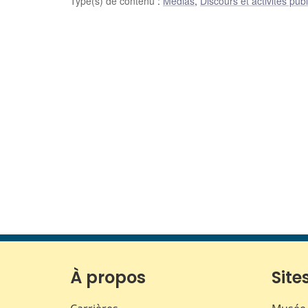
Type(s) de contenu
:
Médias
,
Discours et activités pub
À propos
Sites