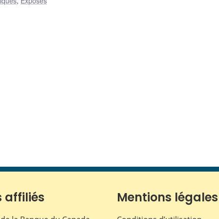
liques
,
Exposés
 affiliés
Mentions légales