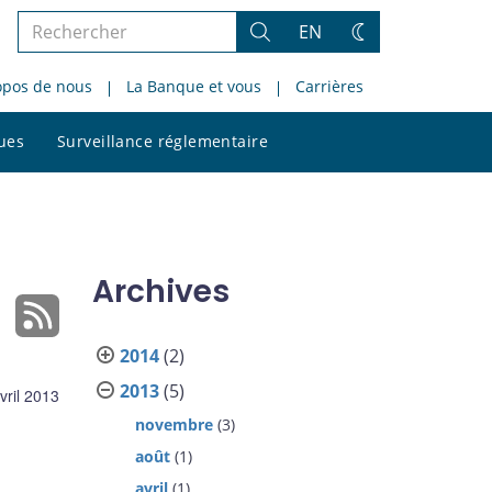
Rechercher
EN
Rechercher
Changez
dans
de
opos de nous
La Banque et vous
Carrières
le
thème
site
Rechercher
ques
Surveillance réglementaire
dans
le
site
Archives
2014
(2)
2013
(5)
vril 2013
novembre
(3)
août
(1)
avril
(1)