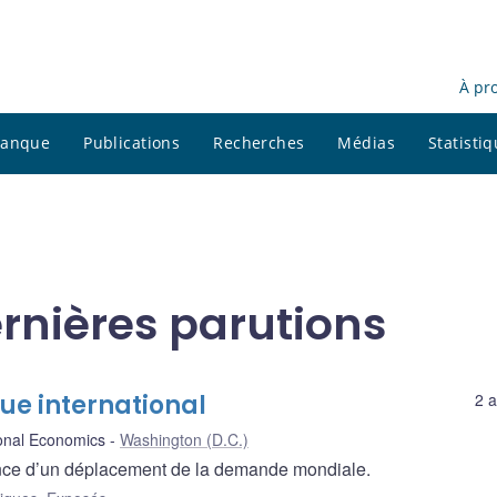
À pr
 banque
Publications
Recherches
Médias
Statisti
rnières parutions
ue international
2 a
tional Economics
Washington (D.C.)
ence d’un déplacement de la demande mondiale.