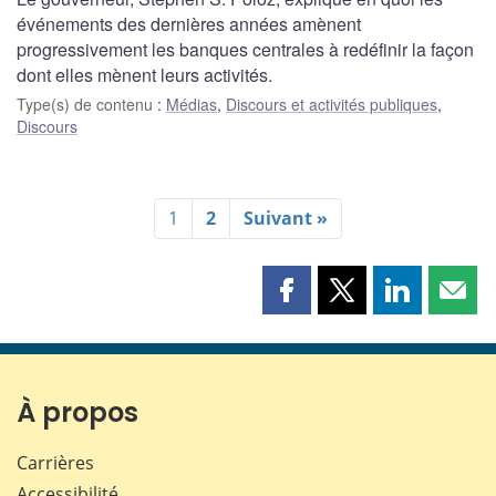
événements des dernières années amènent
progressivement les banques centrales à redéfinir la façon
dont elles mènent leurs activités.
Type(s) de contenu
:
Médias
,
Discours et activités publiques
,
Discours
1
2
Suivant »
Partager
Partager
Partager
Part
cette
cette
cette
cette
page
page
page
page
sur
sur
sur
par
Facebook
X
LinkedIn
courr
À propos
Carrières
Accessibilité