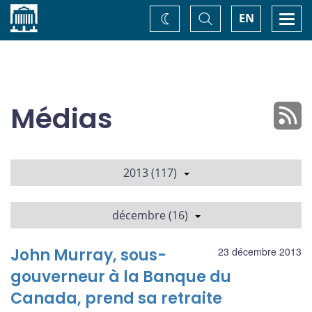
Accueil
Basculer
Togg
EN
Changez
la
navi
recherche
de
thème
Médias
2013 (117)
décembre (16)
John Murray, sous-
23 décembre 2013
gouverneur à la Banque du
Canada, prend sa retraite