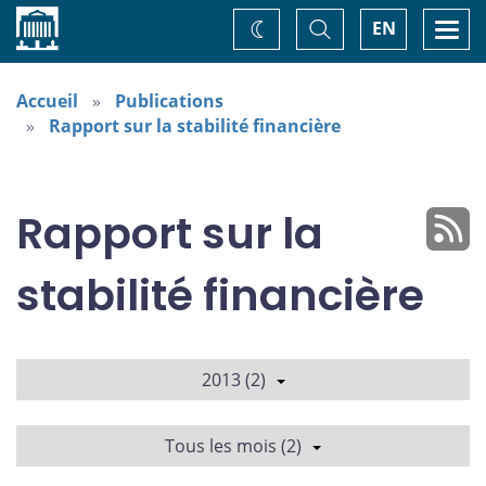
Accueil
Basculer
Togg
EN
Changez
la
navi
recherche
de
thème
Accueil
Publications
Rapport sur la stabilité financière
Rapport sur la
stabilité financière
2013 (2)
Tous les mois (2)