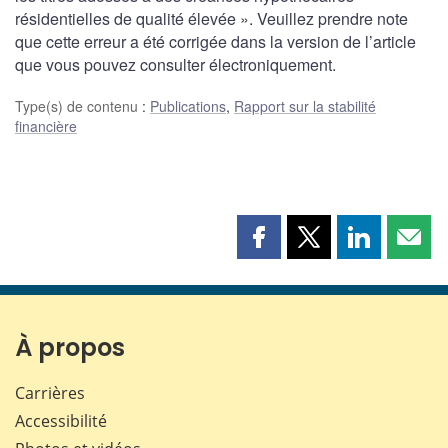
résidentielles de qualité élevée ». Veuillez prendre note
que cette erreur a été corrigée dans la version de l’article
que vous pouvez consulter électroniquement.
Type(s) de contenu
:
Publications
,
Rapport sur la stabilité
financière
Partager
Partager
Partager
Part
cette
cette
cette
cette
page
page
page
page
sur
sur
sur
par
Facebook
X
LinkedIn
courr
À propos
Carrières
Accessibilité