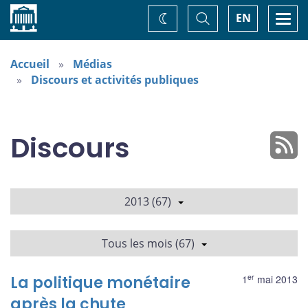
Accueil
Basculer
Togg
EN
Changez
la
navi
recherche
de
thème
Accueil
Médias
Discours et activités publiques
Discours
2013 (67)
Tous les mois (67)
er
La politique monétaire
1
mai 2013
après la chute