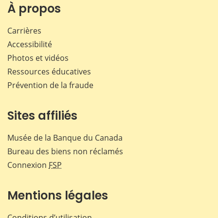
Facebook
X
LinkedIn
courr
À propos
Carrières
Accessibilité
Photos et vidéos
Ressources éducatives
Prévention de la fraude
Sites affiliés
Musée de la Banque du Canada
Bureau des biens non réclamés
Connexion
FSP
Mentions légales
Conditions d’utilisation