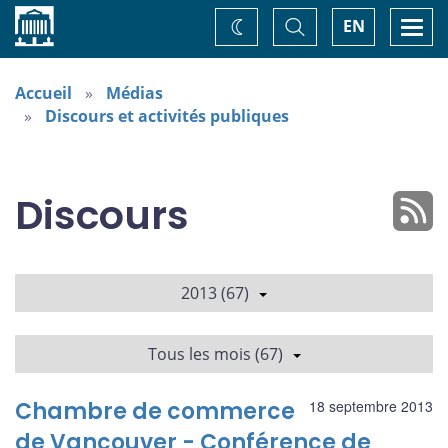
Accueil
Basculer
Togg
EN
Changez
la
navi
recherche
de
thème
Accueil
Médias
Discours et activités publiques
Discours
2013 (67)
Tous les mois (67)
Chambre de commerce
18 septembre 2013
de Vancouver - Conférence de