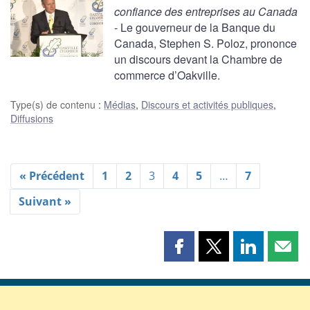
confiance des entreprises au Canada
- Le gouverneur de la Banque du
Canada, Stephen S. Poloz, prononce
un discours devant la Chambre de
commerce d’Oakville.
Type(s) de contenu
:
Médias
,
Discours et activités publiques
,
Diffusions
« Précédent
1
2
3
4
5
…
7
Suivant »
Partager
Partager
Partager
Part
cette
cette
cette
cette
page
page
page
page
sur
sur
sur
par