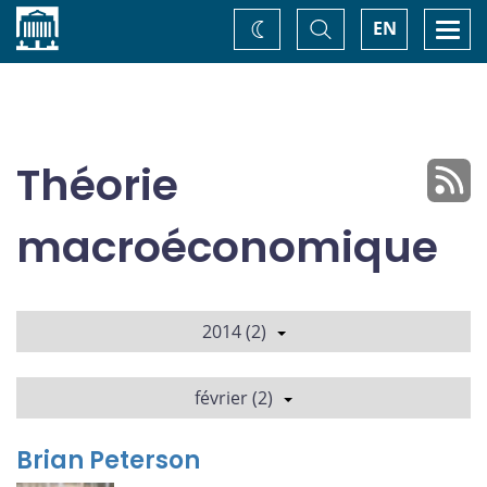
Accueil
Basculer
Togg
EN
Changez
la
navi
recherche
de
thème
Théorie
macroéconomique
2014 (2)
février (2)
Brian Peterson