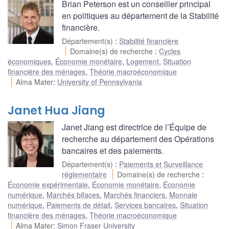
Brian Peterson est un conseiller principal
en politiques au département de la Stabilité
financière.
Département(s)
:
Stabilité financière
Domaine(s) de recherche
:
Cycles
économiques
,
Économie monétaire
,
Logement
,
Situation
financière des ménages
,
Théorie macroéconomique
Alma Mater
:
University of Pennsylvania
Janet Hua Jiang
Janet Jiang est directrice de l’Équipe de
recherche au département des Opérations
bancaires et des paiements.
Département(s)
:
Paiements et Surveillance
réglementaire
Domaine(s) de recherche
:
Économie expérimentale
,
Économie monétaire
,
Économie
numérique
,
Marchés bifaces
,
Marchés financiers
,
Monnaie
numérique
,
Paiements de détail
,
Services bancaires
,
Situation
financière des ménages
,
Théorie macroéconomique
Alma Mater
:
Simon Fraser University