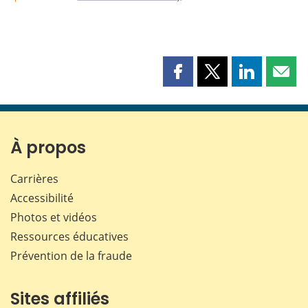
Partager
Partager
Partager
Part
cette
cette
cette
cette
page
page
page
page
sur
sur
sur
par
Facebook
X
LinkedIn
courr
À propos
Carrières
Accessibilité
Photos et vidéos
Ressources éducatives
Prévention de la fraude
Sites affiliés