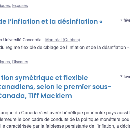
liques
,
Exposés
 l’inflation et la désinflation «
7 fév
n Université Concordia
Montréal (Québec)
u régime flexible de ciblage de l’inflation et de la désinflation
liques
,
Discours
ation symétrique et flexible
7 fév
anadiens, selon le premier sous-
Canada, Tiff Macklem
la Banque du Canada s’est avéré bénéfique pour notre pays aussi
demeure le bon cadre de conduite de la politique monétaire pou
caractérisée par la faiblesse persistante de l’inflation, a décl