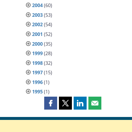
2004
(60)
2003
(53)
2002
(54)
2001
(52)
2000
(35)
1999
(28)
1998
(32)
1997
(15)
1996
(1)
1995
(1)
Partager
Partager
Partager
Partager
cette
cette
cette
cette
page
page
page
page
sur
sur
sur
par