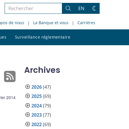
Rechercher
EN
Rechercher
Changez
dans
de
opos de nous
La Banque et vous
Carrières
le
thème
site
Rechercher
ques
Surveillance réglementaire
dans
le
site
Archives
2026
(47)
2025
(69)
rier 2014
2024
(79)
2023
(77)
2022
(69)