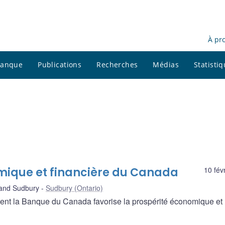
À pr
 banque
Publications
Recherches
Médias
Statisti
omique et financière du Canada
10 fév
and Sudbury
Sudbury (Ontario)
nt la Banque du Canada favorise la prospérité économique et