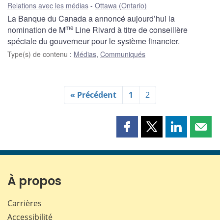
Relations avec les médias
Ottawa (Ontario)
La Banque du Canada a annoncé aujourd’hui la
me
nomination de M
Line Rivard à titre de conseillère
spéciale du gouverneur pour le système financier.
Type(s) de contenu
:
Médias
,
Communiqués
« Précédent
1
2
Partager
Partager
Partager
Part
cette
cette
cette
cette
page
page
page
page
sur
sur
sur
par
Facebook
X
LinkedIn
courr
À propos
Carrières
Accessibilité