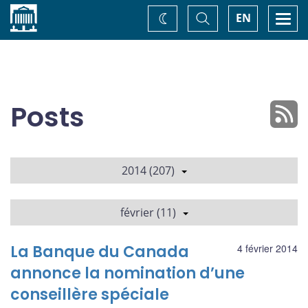
Accueil
Basculer
Togg
EN
Changez
la
navi
recherche
de
thème
Posts
2014 (207)
février (11)
La Banque du Canada
4 février 2014
annonce la nomination d’une
conseillère spéciale