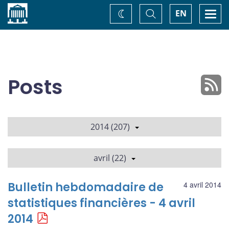
Accueil
Basculer
Togg
EN
Changez
la
navi
recherche
de
thème
Posts
2014 (207)
avril (22)
Bulletin hebdomadaire de
4 avril 2014
statistiques financières - 4 avril
2014