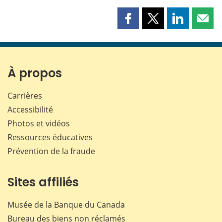
Partager
Partager
Partager
Part
cette
cette
cette
cette
page
page
page
page
sur
sur
sur
par
Facebook
X
LinkedIn
courr
À propos
Carrières
Accessibilité
Photos et vidéos
Ressources éducatives
Prévention de la fraude
Sites affiliés
Musée de la Banque du Canada
Bureau des biens non réclamés