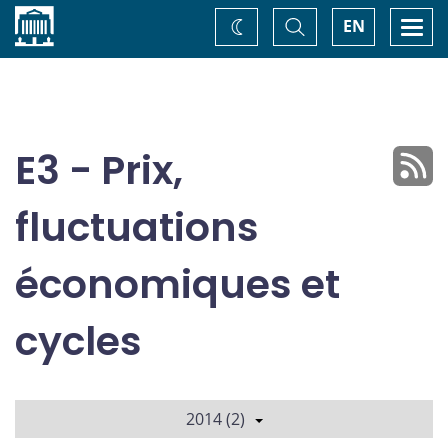
Accueil
Basculer
Togg
EN
Changez
la
navi
recherche
de
thème
E3 - Prix,
fluctuations
économiques et
cycles
2014 (2)