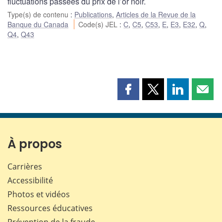
fluctuations passées du prix de l’or noir.
Type(s) de contenu
:
Publications
,
Articles de la Revue de la
Banque du Canada
Code(s) JEL
:
C
,
C5
,
C53
,
E
,
E3
,
E32
,
Q
,
Q4
,
Q43
Partager
Partager
Partager
Part
cette
cette
cette
cette
page
page
page
page
sur
sur
sur
par
Facebook
X
LinkedIn
courr
À propos
Carrières
Accessibilité
Photos et vidéos
Ressources éducatives
Prévention de la fraude