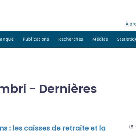
À pr
 banque
Publications
Recherches
Médias
Statisti
mbri - Dernières
 : les caisses de retraite et la
15 