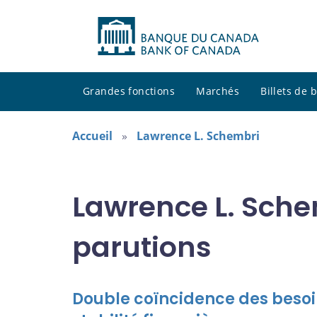
Grandes fonctions
Marchés
Billets de
Accueil
Lawrence L. Schembri
Lawrence L. Sche
parutions
Double coïncidence des besoins