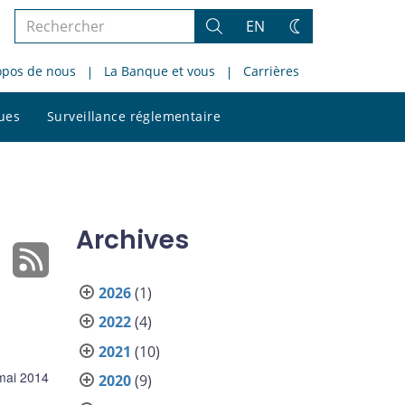
Rechercher
EN
Rechercher
Changez
dans
de
opos de nous
La Banque et vous
Carrières
le
thème
site
Rechercher
ques
Surveillance réglementaire
dans
le
site
Archives
2026
(1)
2022
(4)
2021
(10)
mai 2014
2020
(9)