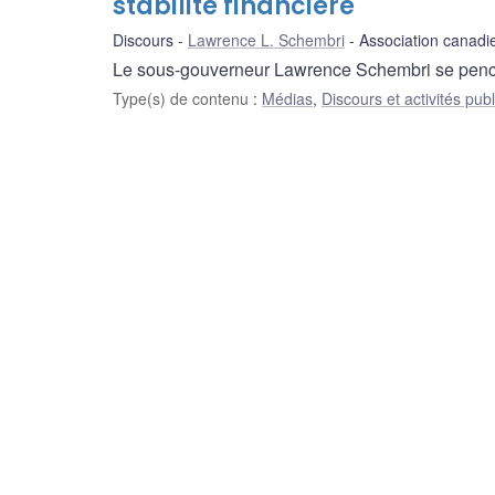
stabilité financière
Discours
Lawrence L. Schembri
Association canadie
Le sous-gouverneur Lawrence Schembri se penche s
Type(s) de contenu
:
Médias
,
Discours et activités pub