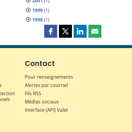
2001
(1)
1999
(1)
1998
(1)
Partager
Partager
Partager
Partager
cette
cette
cette
cette
page
page
page
page
sur
sur
sur
par
Facebook
X
LinkedIn
courriel
Contact
Pour renseignements
s
Alertes par courriel
tection
Fils RSS
nnels
Médias sociaux
Interface (API) Valet