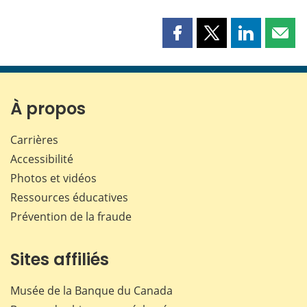
Partager
Partager
Partager
Part
cette
cette
cette
cette
page
page
page
page
sur
sur
sur
par
Facebook
X
LinkedIn
courr
À propos
Carrières
Accessibilité
Photos et vidéos
Ressources éducatives
Prévention de la fraude
Sites affiliés
Musée de la Banque du Canada