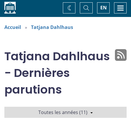
Accueil
Basculer
Togg
EN
Changez
la
navi
recherche
de
thème
Accueil
Tatjana Dahlhaus
Tatjana Dahlhaus
- Dernières
parutions
Toutes les années (11)