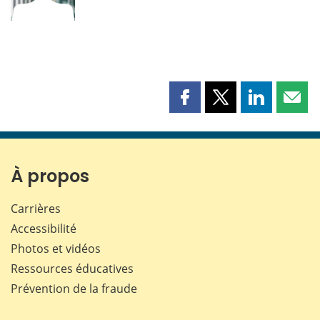
Partager
Partager
Partager
Part
cette
cette
cette
cette
page
page
page
page
sur
sur
sur
par
Facebook
X
LinkedIn
courr
À propos
Carrières
Accessibilité
Photos et vidéos
Ressources éducatives
Prévention de la fraude