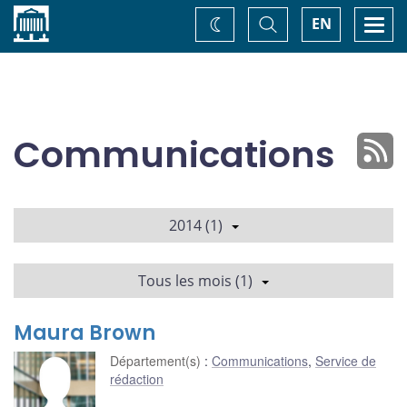
Accueil
Basculer
Togg
EN
Changez
la
navi
recherche
de
thème
Communications
2014 (1)
Tous les mois (1)
Maura Brown
Département(s)
:
Communications
,
Service de
rédaction