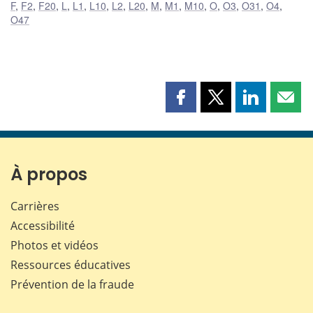
F
,
F2
,
F20
,
L
,
L1
,
L10
,
L2
,
L20
,
M
,
M1
,
M10
,
O
,
O3
,
O31
,
O4
,
O47
Partager
Partager
Partager
Part
cette
cette
cette
cette
page
page
page
page
sur
sur
sur
par
Facebook
X
LinkedIn
courr
À propos
Carrières
Accessibilité
Photos et vidéos
Ressources éducatives
Prévention de la fraude