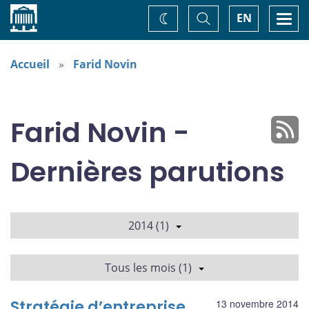
Accueil
Basculer
Togg
EN
Changez
la
navi
recherche
de
thème
Accueil
Farid Novin
Farid Novin -
Dernières parutions
2014 (1)
Tous les mois (1)
Stratégie d’entreprise,
13 novembre 2014