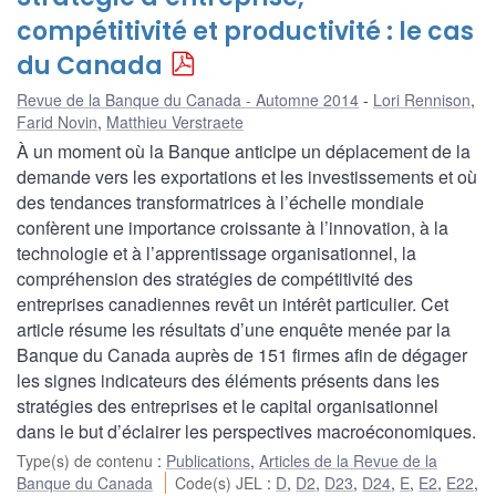
compétitivité et productivité : le cas
du Canada
Revue de la Banque du Canada - Automne 2014
Lori Rennison
,
Farid Novin
,
Matthieu Verstraete
À un moment où la Banque anticipe un déplacement de la
demande vers les exportations et les investissements et où
des tendances transformatrices à l’échelle mondiale
confèrent une importance croissante à l’innovation, à la
technologie et à l’apprentissage organisationnel, la
compréhension des stratégies de compétitivité des
entreprises canadiennes revêt un intérêt particulier. Cet
article résume les résultats d’une enquête menée par la
Banque du Canada auprès de 151 firmes afin de dégager
les signes indicateurs des éléments présents dans les
stratégies des entreprises et le capital organisationnel
dans le but d’éclairer les perspectives macroéconomiques.
Type(s) de contenu
:
Publications
,
Articles de la Revue de la
Banque du Canada
Code(s) JEL
:
D
,
D2
,
D23
,
D24
,
E
,
E2
,
E22
,