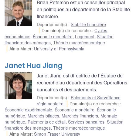
Brian Peterson est un conseiller principal
en politiques au département de la Stabilité
financière.
Département(s)
:
Stabilité financière
Domaine(s) de recherche
:
Cycles
économiques
,
Économie monétaire
,
Logement
,
Situation
financière des ménages
,
Théorie macroéconomique
Alma Mater
:
University of Pennsylvania
Janet Hua Jiang
Janet Jiang est directrice de l’Équipe de
recherche au département des Opérations
bancaires et des paiements.
Département(s)
:
Paiements et Surveillance
réglementaire
Domaine(s) de recherche
:
Économie expérimentale
,
Économie monétaire
,
Économie
numérique
,
Marchés bifaces
,
Marchés financiers
,
Monnaie
numérique
,
Paiements de détail
,
Services bancaires
,
Situation
financière des ménages
,
Théorie macroéconomique
Alma Mater
:
Simon Fraser University