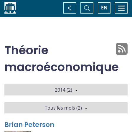
Accueil
Basculer
Togg
EN
Changez
la
navi
recherche
de
thème
Théorie
macroéconomique
2014 (2)
Tous les mois (2)
Brian Peterson