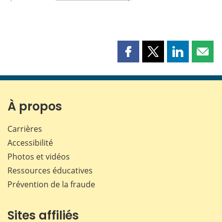
Partager
Partager
Partager
Part
cette
cette
cette
cette
page
page
page
page
sur
sur
sur
par
Facebook
X
LinkedIn
courr
À propos
Carrières
Accessibilité
Photos et vidéos
Ressources éducatives
Prévention de la fraude
Sites affiliés