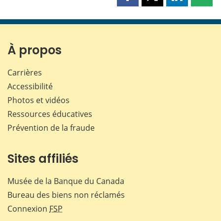
Partager
Partager
Partager
Part
cette
cette
cette
cette
page
page
page
page
sur
sur
sur
par
Facebook
X
LinkedIn
courr
À propos
Carrières
Accessibilité
Photos et vidéos
Ressources éducatives
Prévention de la fraude
Sites affiliés
Musée de la Banque du Canada
Bureau des biens non réclamés
Connexion
FSP