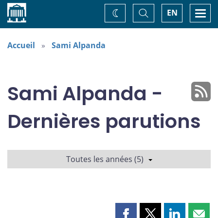
Accueil
Basculer
Togg
EN
Changez
la
navi
recherche
de
thème
Accueil
Sami Alpanda
Sami Alpanda -
Dernières parutions
Toutes les années (5)