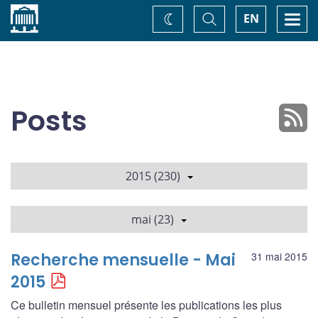
Accueil
Basculer
Togg
EN
Changez
la
navi
recherche
de
thème
Posts
2015 (230)
mai (23)
Recherche mensuelle - Mai
31 mai 2015
2015
Ce bulletin mensuel présente les publications les plus