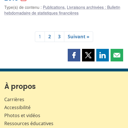
Type(s) de contenu
:
Publications
,
Livraisons archivées : Bulletin
hebdomadaire de statistiques financières
1
2
3
Suivant »
Partager
Partager
Partager
Part
cette
cette
cette
cette
page
page
page
page
sur
sur
sur
par
Facebook
X
LinkedIn
courr
À propos
Carrières
Accessibilité
Photos et vidéos
Ressources éducatives