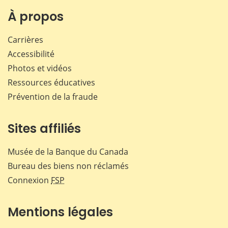
sur
sur
sur
par
Facebook
X
LinkedIn
courr
À propos
Carrières
Accessibilité
Photos et vidéos
Ressources éducatives
Prévention de la fraude
Sites affiliés
Musée de la Banque du Canada
Bureau des biens non réclamés
Connexion
FSP
Mentions légales