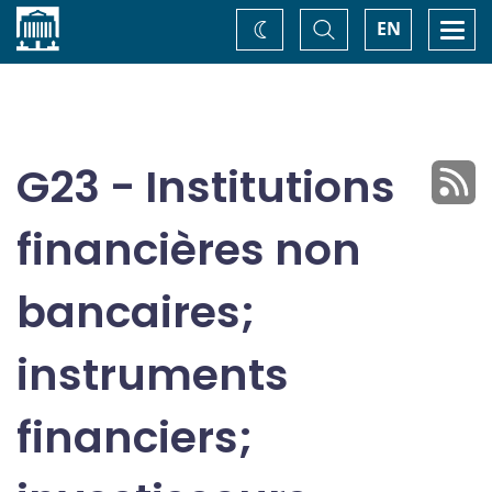
Accueil
Basculer
Togg
EN
Changez
la
navi
recherche
de
thème
G23 - Institutions
financières non
bancaires;
instruments
financiers;