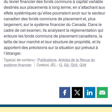
du levier financier des fonds communs à capital variable
destinés aux placements à long terme, en s’attachant aux
effets systémiques qu’elles pourraient avoir sur le secteur
canadien des fonds communs de placement et, plus
largement, sur le système financier du Canada. Dans le
cadre de cet examen, ils analysent la réglementation qui
entoure les fonds communs de placement canadiens, la
taille de leur marché et leur structure de propriété, et ils
apportent des précisions sur la situation qui prévaut à
l’étranger.
Type(s) de contenu
:
Publications
,
Articles de la Revue du
système financier
Code(s) JEL
:
G
,
G2
,
G23
,
G28
Partager
Partager
Partager
Part
cette
cette
cette
cette
page
page
page
page