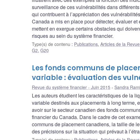
surveillance de ces vulnérabilités dans différents
qui contribuent à l’appréciation des vulnérabilités
Canada a mis en place pour détecter, évaluer et ex
mettent en exergue certains obstacles qui doivent
risques au sein du système financier.
Type(s) de contenu
:
Publications
,
Articles de la Revu
G2
,
G20
Les fonds communs de placem
variable : évaluation des vuln
Revue du système financier - Juin 2015
Sandra Rami
Les auteurs étudient les caractéristiques de la li
variable destinés aux placements à long terme, e
avoir sur le secteur canadien des fonds communs
financier du Canada. Dans le cadre de cet examen
communs de placement canadiens, la taille de leur
des précisions sur la situation qui prévaut à l’étr
Type(s) de contenu
:
Publications
,
Articles de la Revu