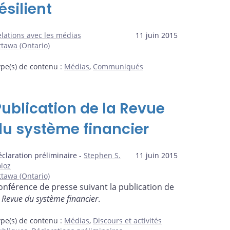
ésilient
lations avec les médias
11 juin 2015
tawa (Ontario)
ype(s) de contenu
:
Médias
,
Communiqués
Publication de la Revue
du système financier
claration préliminaire -
Stephen S.
11 juin 2015
loz
tawa (Ontario)
onférence de presse suivant la publication de
a
Revue du système financier
.
ype(s) de contenu
:
Médias
,
Discours et activités