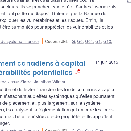
p
 secteurs. Ils se penchent sur le rôle d’autres instruments
 et font partie du dispositif interne que la Banque du
pliquer les vulnérabilités et les risques. Enfin, ils
 être surmontés pour apprécier les vulnérabilités et les
e du système financier
Code(s) JEL
:
G
,
G0
,
G01
,
G1
,
G10
,
ent canadiens à capital
11 juin 2015
érabilités potentielles
rez
,
Jesus Sierra
,
Jonathan Witmer
quidité et du levier financier des fonds communs à capital
n s’attachant aux effets systémiques qu’elles pourraient
 de placement et, plus largement, sur le système
, ils analysent la réglementation qui entoure les fonds
 marché et leur structure de propriété, et ils apportent
anger.
e du système financier
Code(s) JEL
:
G
,
G2
,
G23
,
G28