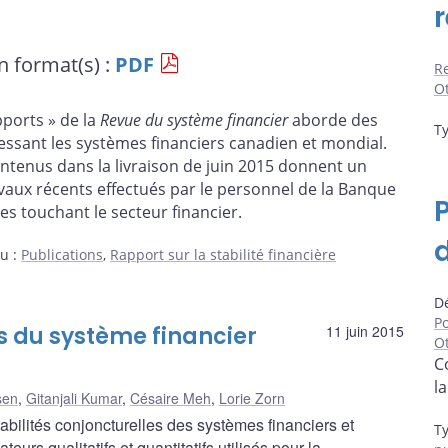
r
n format(s) :
PDF
Re
Ot
pports » de la
Revue du système financier
aborde des
T
essant les systèmes financiers canadien et mondial.
ntenus dans la livraison de juin 2015 donnent un
aux récents effectués par le personnel de la Banque
es touchant le secteur financier.
nu
:
Publications
,
Rapport sur la stabilité financière
Dé
Po
és du système financier
11 juin 2015
Ot
C
l
sen
,
Gitanjali Kumar
,
Césaire Meh
,
Lorie Zorn
abilités conjoncturelles des systèmes financiers et
T
eurs qualitatifs et quantitatifs utilisés pour la