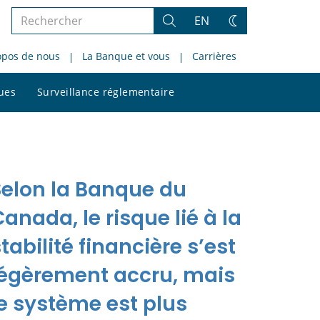
Rechercher
EN
Rechercher
Changez
dans
de
opos de nous
La Banque et vous
Carrières
le
thème
site
Rechercher
ques
Surveillance réglementaire
dans
le
site
Selon la Banque du
anada, le risque lié à la
tabilité financière s’est
légèrement accru, mais
le système est plus