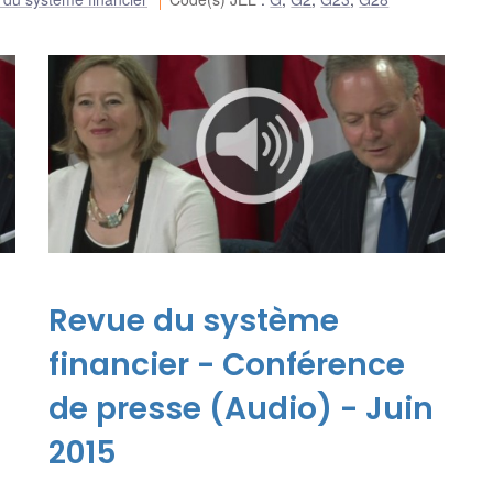
Revue du système
financier - Conférence
n
de presse (Audio) - Juin
2015