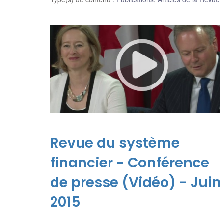
Revue du système
financier - Conférence
de presse (Vidéo) - Jui
2015