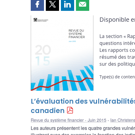
Partager
Partager
Partager
Partager
cette
cette
cette
cette
Disponible e
page
page
page
page
sur
sur
sur
par
Facebook
X
LinkedIn
courriel
La section « Ra
questions intér
Les rapports co
résumé des trav
sur des politiqu
Type(s) de conte
L’évaluation des vulnérabilit
canadien
Revue du système financier - Juin 2015
Ian Christen
Les auteurs présentent les quatre grandes vulnér
illustrent avec des exemples la fonction des indicat