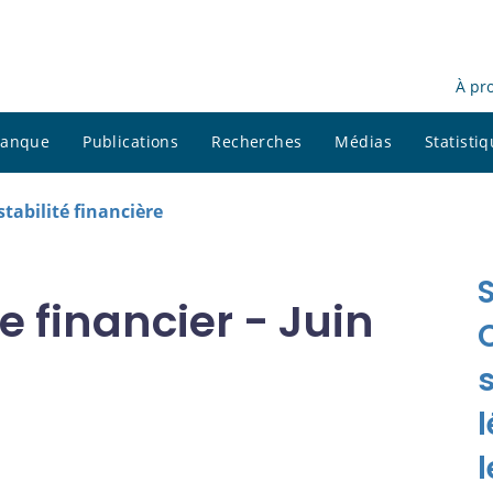
À pr
 banque
Publications
Recherches
Médias
Statisti
stabilité financière
 financier - Juin
C
s