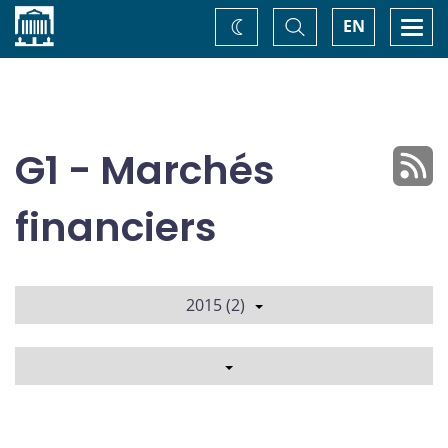
Accueil
Basculer
Togg
EN
Changez
la
navi
recherche
de
thème
G1 - Marchés
financiers
2015 (2)