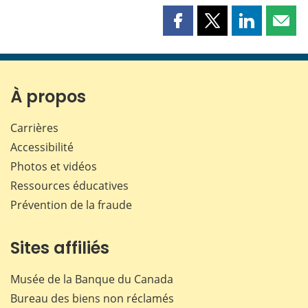
Partager
Partager
Partager
Part
cette
cette
cette
cette
page
page
page
page
sur
sur
sur
par
Facebook
X
LinkedIn
courr
À propos
Carrières
Accessibilité
Photos et vidéos
Ressources éducatives
Prévention de la fraude
Sites affiliés
Musée de la Banque du Canada
Bureau des biens non réclamés