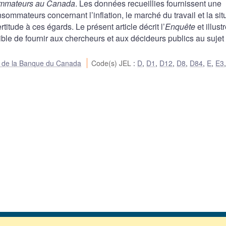
sommateurs au Canada
. Les données recueillies fournissent une
nsommateurs concernant l’inflation, le marché du travail et la sit
titude à ces égards. Le présent article décrit l’
Enquête
et illustr
ble de fournir aux chercheurs et aux décideurs publics au sujet
ue de la Banque du Canada
Code(s) JEL
:
D
,
D1
,
D12
,
D8
,
D84
,
E
,
E3