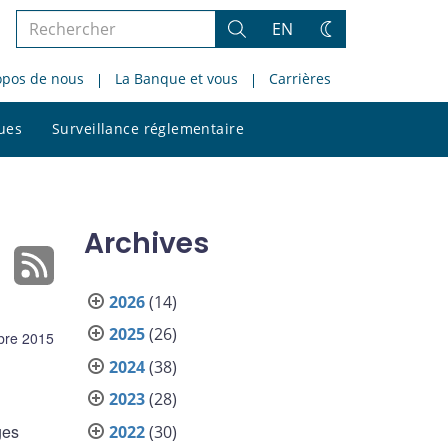
Rechercher
EN
Rechercher
Changez
dans
de
opos de nous
La Banque et vous
Carrières
le
thème
site
Rechercher
ques
Surveillance réglementaire
dans
le
site
Archives
2026
(14)
2025
(26)
bre 2015
2024
(38)
2023
(28)
ges
2022
(30)