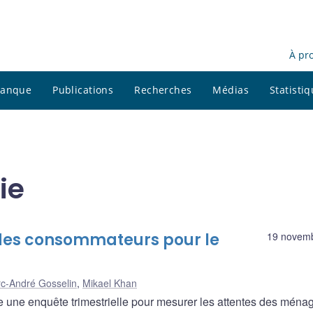
À pr
 banque
Publications
Recherches
Médias
Statisti
ie
 des consommateurs pour le
19 novem
c-André Gosselin
,
Mikael Khan
une enquête trimestrielle pour mesurer les attentes des ména