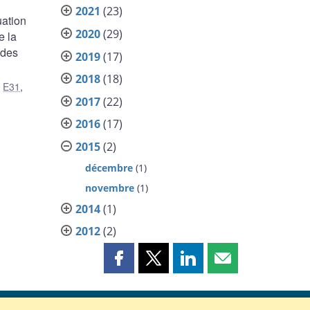
2021
(23)
uation
2020
(29)
e la
 des
2019
(17)
2018
(18)
,
E31
,
2017
(22)
2016
(17)
2015
(2)
décembre
(1)
novembre
(1)
2014
(1)
2012
(2)
Partager
Partager
Partager
Partager
cette
cette
cette
cette
page
page
page
page