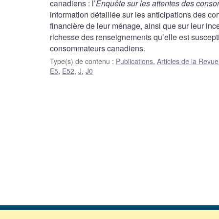
canadiens : l’
Enquête sur les attentes des con
information détaillée sur les anticipations des co
financière de leur ménage, ainsi que sur leur incer
richesse des renseignements qu’elle est suscepti
consommateurs canadiens.
Type(s) de contenu
:
Publications
,
Articles de la Rev
E5
,
E52
,
J
,
J0