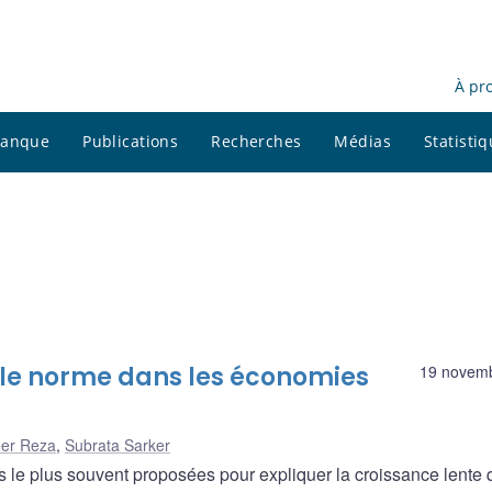
À pr
 banque
Publications
Recherches
Médias
Statisti
elle norme dans les économies
19 novem
er Reza
,
Subrata Sarker
ns le plus souvent proposées pour expliquer la croissance lente