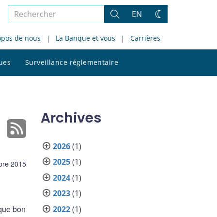
Rechercher
EN
Rechercher
Changez
dans
de
opos de nous
La Banque et vous
Carrières
le
thème
site
Rechercher
ques
Surveillance réglementaire
dans
le
site
Archives
2026
(1)
2025
(1)
bre 2015
2024
(1)
2023
(1)
 que bon
2022
(1)