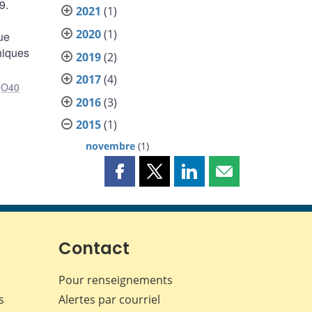
9.
2021
(1)
2020
(1)
gue
hiques
2019
(2)
2017
(4)
,
O40
2016
(3)
2015
(1)
novembre
(1)
Partager
Partager
Partager
Partager
cette
cette
cette
cette
page
page
page
page
sur
sur
sur
par
Facebook
X
LinkedIn
courriel
Contact
Pour renseignements
s
Alertes par courriel