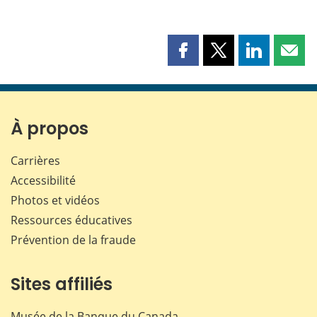
Partager
Partager
Partager
Part
cette
cette
cette
cette
page
page
page
page
sur
sur
sur
par
Facebook
X
LinkedIn
courr
À propos
Carrières
Accessibilité
Photos et vidéos
Ressources éducatives
Prévention de la fraude
Sites affiliés
Musée de la Banque du Canada