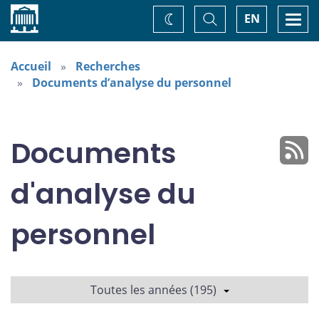
Accueil
Basculer
Togg
EN
Changez
la
navi
recherche
de
thème
Accueil
Recherches
Documents d’analyse du personnel
Documents
d'analyse du
personnel
Toutes les années (195)