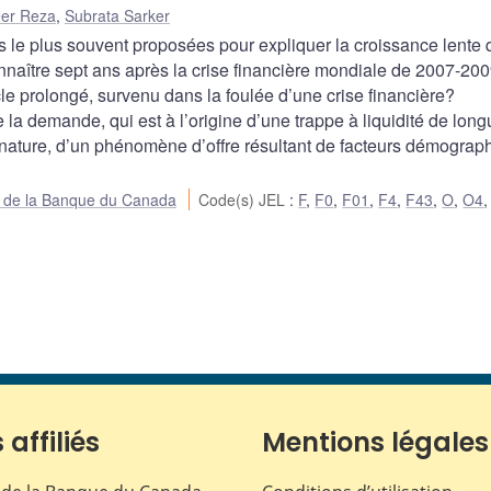
er Reza
,
Subrata Sarker
ns le plus souvent proposées pour expliquer la croissance lente
aître sept ans après la crise financière mondiale de 2007-200
le prolongé, survenu dans la foulée d’une crise financière?
e la demande, qui est à l’origine d’une trappe à liquidité de lon
sa nature, d’un phénomène d’offre résultant de facteurs démograp
ue de la Banque du Canada
Code(s) JEL
:
F
,
F0
,
F01
,
F4
,
F43
,
O
,
O4
 affiliés
Mentions légales