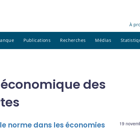
À pr
 banque
Publications
Recherches
Médias
Statisti
e économique des
tes
elle norme dans les économies
19 novem