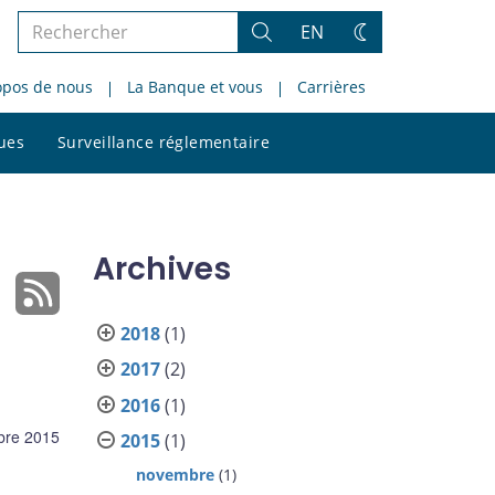
Rechercher
EN
Rechercher
Changez
dans
de
opos de nous
La Banque et vous
Carrières
le
thème
site
Rechercher
ques
Surveillance réglementaire
dans
le
site
Archives
2018
(1)
2017
(2)
2016
(1)
bre 2015
2015
(1)
novembre
(1)