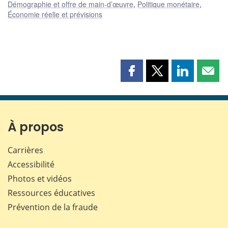
Démographie et offre de main-d’œuvre
,
Politique monétaire
,
Économie réelle et prévisions
Partager
Partager
Partager
Part
cette
cette
cette
cette
page
page
page
page
sur
sur
sur
par
Facebook
X
LinkedIn
courr
À propos
Carrières
Accessibilité
Photos et vidéos
Ressources éducatives
Prévention de la fraude