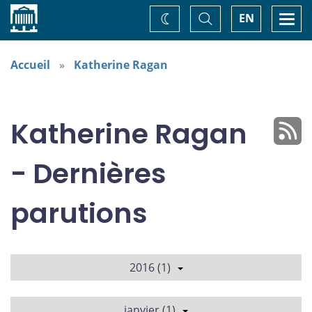
Accueil
Basculer
Togg
EN
Changez
la
navi
recherche
de
thème
Accueil
Katherine Ragan
Katherine Ragan
- Dernières
parutions
2016 (1)
janvier (1)