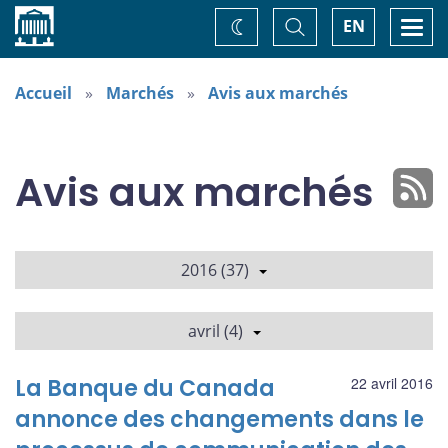
Accueil
Basculer
Togg
EN
Changez
la
navi
recherche
de
thème
Accueil
Marchés
Avis aux marchés
Avis aux marchés
2016 (37)
avril (4)
La Banque du Canada
22 avril 2016
annonce des changements dans le