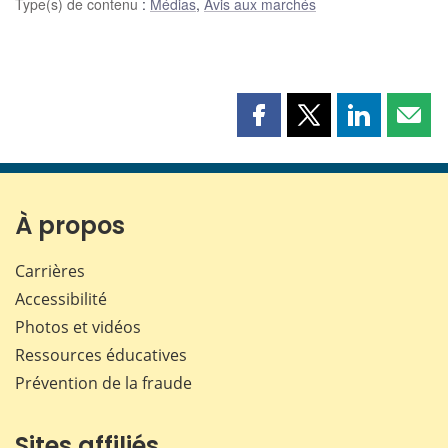
Type(s) de contenu
:
Médias
,
Avis aux marchés
Partager
Partager
Partager
Part
cette
cette
cette
cette
page
page
page
page
sur
sur
sur
par
Facebook
X
LinkedIn
courr
À propos
Carrières
Accessibilité
Photos et vidéos
Ressources éducatives
Prévention de la fraude
Sites affiliés