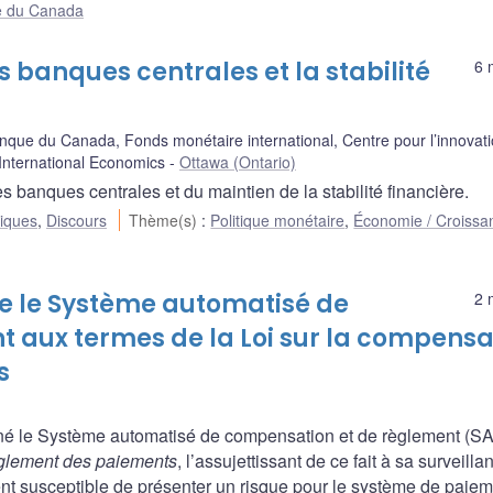
e du Canada
es banques centrales et la stabilité
6 
Banque du Canada, Fonds monétaire international, Centre pour l’innovat
 International Economics
Ottawa (Ontario)
banques centrales et du maintien de la stabilité financière.
liques
,
Discours
Thème(s)
:
Politique monétaire
,
Économie / Croissa
 le Système automatisé de
2 
 aux termes de la Loi sur la compensa
s
né le Système automatisé de compensation et de règlement (S
règlement des paiements
, l’assujettissant de ce fait à sa surveill
t susceptible de présenter un risque pour le système de paiem