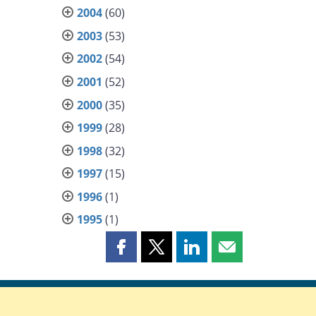
2004
(60)
2003
(53)
2002
(54)
2001
(52)
2000
(35)
1999
(28)
1998
(32)
1997
(15)
1996
(1)
1995
(1)
Partager
Partager
Partager
Partager
cette
cette
cette
cette
page
page
page
page
sur
sur
sur
par