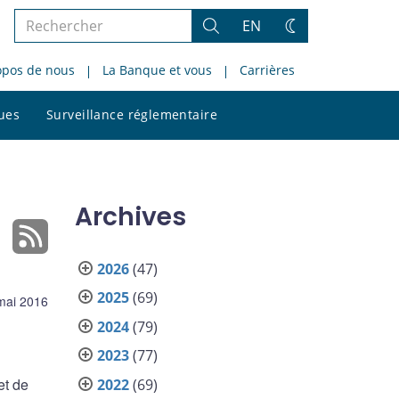
Rechercher
EN
Rechercher
Changez
dans
de
opos de nous
La Banque et vous
Carrières
le
thème
site
Rechercher
ques
Surveillance réglementaire
dans
le
site
Archives
2026
(47)
2025
(69)
mai 2016
2024
(79)
2023
(77)
et de
2022
(69)