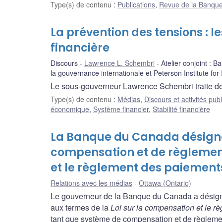
Type(s) de contenu
:
Publications
,
Revue de la Banqu
La prévention des tensions : l
financière
Discours
Lawrence L. Schembri
Atelier conjoint : 
la gouvernance internationale et Peterson Institute for
Le sous-gouverneur Lawrence Schembri traite des 
Type(s) de contenu
:
Médias
,
Discours et activités pub
économique
,
Système financier
,
Stabilité financière
La Banque du Canada désigne
compensation et de règlement
et le règlement des paiement
Relations avec les médias
Ottawa (Ontario)
Le gouverneur de la Banque du Canada a désig
aux termes de la
Loi sur la compensation et le 
tant que système de compensation et de règlemen