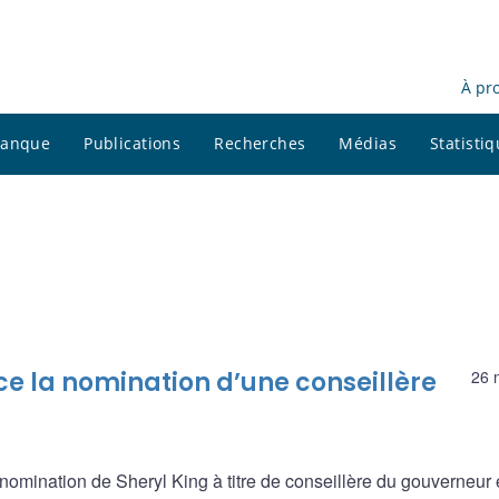
À pr
 banque
Publications
Recherches
Médias
Statisti
 la nomination d’une conseillère
26 
mination de Sheryl King à titre de conseillère du gouverneur 