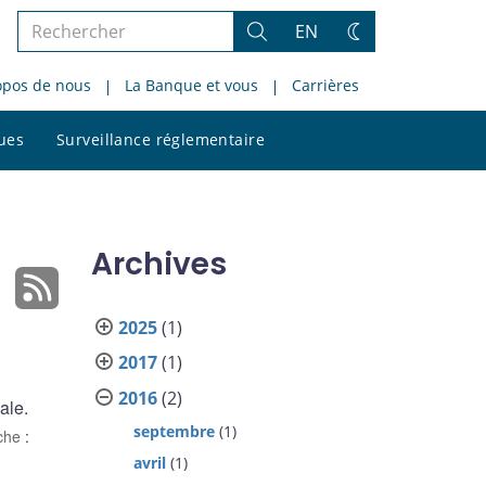
Rechercher
EN
Rechercher
Changez
dans
de
opos de nous
La Banque et vous
Carrières
le
thème
site
Rechercher
ques
Surveillance réglementaire
dans
le
site
Archives
2025
(1)
2017
(1)
2016
(2)
ale.
septembre
(1)
rche
:
avril
(1)