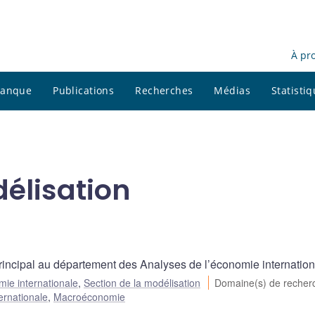
À pr
 banque
Publications
Recherches
Médias
Statisti
délisation
incipal au département des Analyses de l’économie internation
mie internationale
,
Section de la modélisation
Domaine(s) de reche
ernationale
,
Macroéconomie