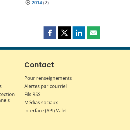
2014
(2)
Partager
Partager
Partager
Partager
cette
cette
cette
cette
page
page
page
page
sur
sur
sur
par
Facebook
X
LinkedIn
courriel
Contact
Pour renseignements
s
Alertes par courriel
tection
Fils RSS
nnels
Médias sociaux
Interface (API) Valet