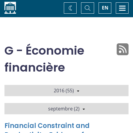
Accueil
Basculer
Togg
EN
Changez
la
navi
recherche
de
thème
G - Économie
financière
2016 (55)
septembre (2)
Financial Constraint and