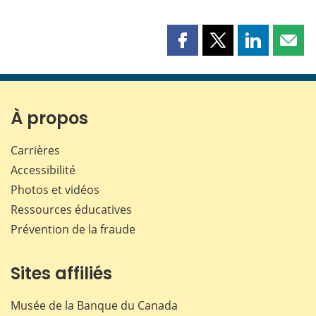
Partager
Partager
Partager
Part
cette
cette
cette
cette
page
page
page
page
sur
sur
sur
par
Facebook
X
LinkedIn
courr
À propos
Carrières
Accessibilité
Photos et vidéos
Ressources éducatives
Prévention de la fraude
Sites affiliés
Musée de la Banque du Canada