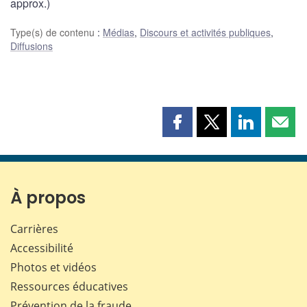
approx.)
Type(s) de contenu
:
Médias
,
Discours et activités publiques
,
Diffusions
Partager
Partager
Partager
Part
cette
cette
cette
cette
page
page
page
page
sur
sur
sur
par
Facebook
X
LinkedIn
courr
À propos
Carrières
Accessibilité
Photos et vidéos
Ressources éducatives
Prévention de la fraude