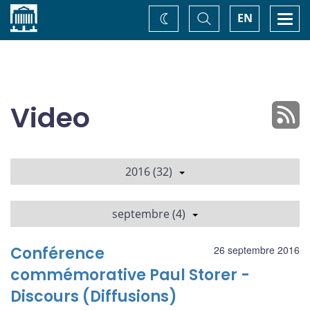
Accueil
Basculer
Togg
EN
Changez
la
navi
recherche
de
thème
Video
2016 (32)
septembre (4)
Conférence
26 septembre 2016
commémorative Paul Storer -
Discours (Diffusions)