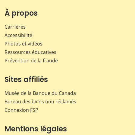
sur
sur
sur
par
Facebook
X
LinkedIn
courr
À propos
Carrières
Accessibilité
Photos et vidéos
Ressources éducatives
Prévention de la fraude
Sites affiliés
Musée de la Banque du Canada
Bureau des biens non réclamés
Connexion
FSP
Mentions légales