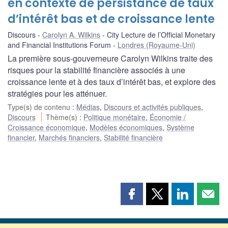
en contexte de persistance de taux
d’intérêt bas et de croissance lente
Discours
Carolyn A. Wilkins
City Lecture de l’Official Monetary
and Financial Institutions Forum
Londres (Royaume-Uni)
La première sous-gouverneure Carolyn Wilkins traite des
risques pour la stabilité financière associés à une
croissance lente et à des taux d’intérêt bas, et explore des
stratégies pour les atténuer.
Type(s) de contenu
:
Médias
,
Discours et activités publiques
,
Discours
Thème(s)
:
Politique monétaire
,
Économie /
Croissance économique
,
Modèles économiques
,
Système
financier
,
Marchés financiers
,
Stabilité financière
Partager
Partager
Partager
Part
cette
cette
cette
cette
page
page
page
page