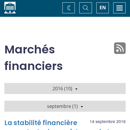
Accueil
Basculer
Togg
EN
Changez
la
navi
recherche
de
thème
Marchés
financiers
2016 (10)
septembre (1)
La stabilité financière
14 septembre 2016