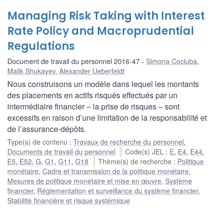
Managing Risk Taking with Interest
Rate Policy and Macroprudential
Regulations
Document de travail du personnel 2016-47
Simona Cociuba
,
Malik Shukayev
,
Alexander Ueberfeldt
Nous construisons un modèle dans lequel les montants
des placements en actifs risqués effectués par un
intermédiaire financier ‒ la prise de risques ‒ sont
excessifs en raison d’une limitation de la responsabilité et
de l’assurance-dépôts.
Type(s) de contenu
:
Travaux de recherche du personnel
,
Documents de travail du personnel
Code(s) JEL
:
E
,
E4
,
E44
,
E5
,
E52
,
G
,
G1
,
G11
,
G18
Thème(s) de recherche
:
Politique
monétaire
,
Cadre et transmission de la politique monétaire
,
Mesures de politique monétaire et mise en œuvre
,
Système
financier
,
Réglementation et surveillance du système financier
,
Stabilité financière et risque systémique