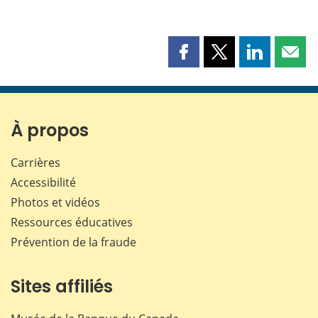
Partager
Partager
Partager
Part
cette
cette
cette
cette
page
page
page
page
sur
sur
sur
par
Facebook
X
LinkedIn
courr
À propos
Carrières
Accessibilité
Photos et vidéos
Ressources éducatives
Prévention de la fraude
Sites affiliés