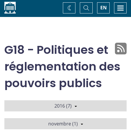
Accueil
Basculer
Togg
EN
Changez
la
navi
recherche
de
thème
G18 - Politiques et
réglementation des
pouvoirs publics
2016 (7)
novembre (1)