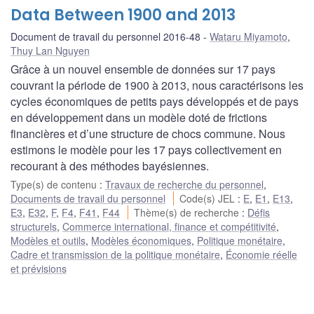
Data Between 1900 and 2013
Document de travail du personnel 2016-48
Wataru Miyamoto
,
Thuy Lan Nguyen
Grâce à un nouvel ensemble de données sur 17 pays
couvrant la période de 1900 à 2013, nous caractérisons les
cycles économiques de petits pays développés et de pays
en développement dans un modèle doté de frictions
financières et d’une structure de chocs commune. Nous
estimons le modèle pour les 17 pays collectivement en
recourant à des méthodes bayésiennes.
Type(s) de contenu
:
Travaux de recherche du personnel
,
Documents de travail du personnel
Code(s) JEL
:
E
,
E1
,
E13
,
E3
,
E32
,
F
,
F4
,
F41
,
F44
Thème(s) de recherche
:
Défis
structurels
,
Commerce international, finance et compétitivité
,
Modèles et outils
,
Modèles économiques
,
Politique monétaire
,
Cadre et transmission de la politique monétaire
,
Économie réelle
et prévisions