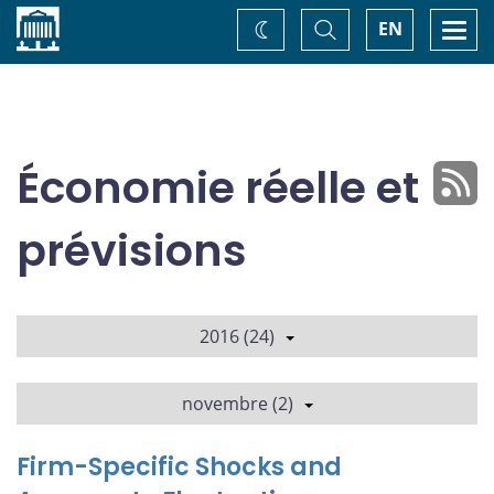
Accueil
Basculer
Togg
EN
Changez
la
navi
recherche
de
thème
Économie réelle et
prévisions
2016 (24)
novembre (2)
Firm-Specific Shocks and