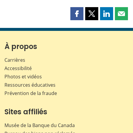
Partager
Partager
Partager
Part
cette
cette
cette
cette
page
page
page
page
sur
sur
sur
par
Facebook
X
LinkedIn
courr
À propos
Carrières
Accessibilité
Photos et vidéos
Ressources éducatives
Prévention de la fraude
Sites affiliés
Musée de la Banque du Canada