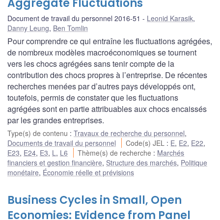
Aggregate Fluctuations
Document de travail du personnel 2016-51
Leonid Karasik
,
Danny Leung
,
Ben Tomlin
Pour comprendre ce qui entraîne les fluctuations agrégées,
de nombreux modèles macroéconomiques se tournent
vers les chocs agrégées sans tenir compte de la
contribution des chocs propres à l’entreprise. De récentes
recherches menées par d’autres pays développés ont,
toutefois, permis de constater que les fluctuations
agrégées sont en partie attribuables aux chocs encaissés
par les grandes entreprises.
Type(s) de contenu
:
Travaux de recherche du personnel
,
Documents de travail du personnel
Code(s) JEL
:
E
,
E2
,
E22
,
E23
,
E24
,
E3
,
L
,
L6
Thème(s) de recherche
:
Marchés
financiers et gestion financière
,
Structure des marchés
,
Politique
monétaire
,
Économie réelle et prévisions
Business Cycles in Small, Open
Economies: Evidence from Panel