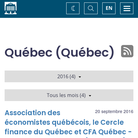
Accueil
Basculer
Togg
EN
Changez
la
navi
recherche
de
thème
Québec (Québec)
2016 (4)
Tous les mois (4)
Association des
20 septembre 2016
économistes québécois, le Cercle
finance du Québec et CFA Québec -