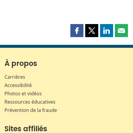
Partager
Partager
Partager
Part
cette
cette
cette
cette
page
page
page
page
sur
sur
sur
par
Facebook
X
LinkedIn
courr
À propos
Carrières
Accessibilité
Photos et vidéos
Ressources éducatives
Prévention de la fraude
Sites affiliés