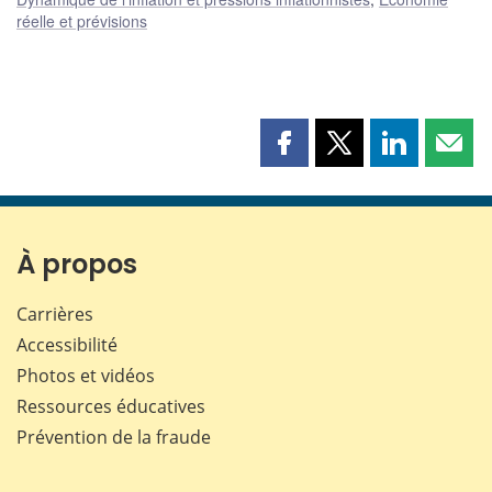
réelle et prévisions
Partager
Partager
Partager
Part
cette
cette
cette
cette
page
page
page
page
sur
sur
sur
par
Facebook
X
LinkedIn
courr
À propos
Carrières
Accessibilité
Photos et vidéos
Ressources éducatives
Prévention de la fraude