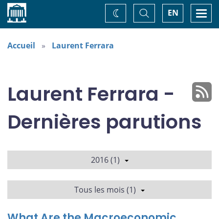
Accueil
Basculer
Togg
EN
Changez
la
navi
recherche
de
thème
Accueil
Laurent Ferrara
Laurent Ferrara -
Dernières parutions
2016 (1)
Tous les mois (1)
What Are the Macroeconomic