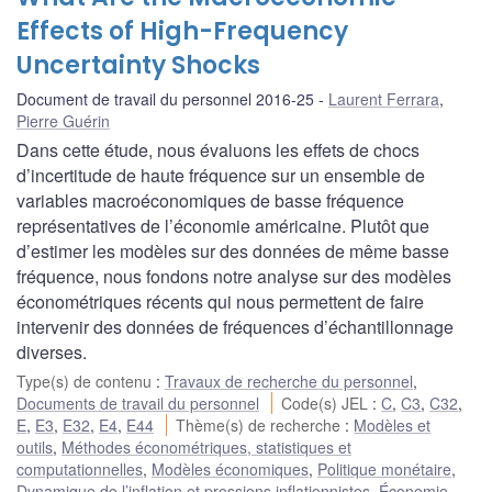
Effects of High-Frequency
Uncertainty Shocks
Document de travail du personnel 2016-25
Laurent Ferrara
,
Pierre Guérin
Dans cette étude, nous évaluons les effets de chocs
d’incertitude de haute fréquence sur un ensemble de
variables macroéconomiques de basse fréquence
représentatives de l’économie américaine. Plutôt que
d’estimer les modèles sur des données de même basse
fréquence, nous fondons notre analyse sur des modèles
économétriques récents qui nous permettent de faire
intervenir des données de fréquences d’échantillonnage
diverses.
Type(s) de contenu
:
Travaux de recherche du personnel
,
Documents de travail du personnel
Code(s) JEL
:
C
,
C3
,
C32
,
E
,
E3
,
E32
,
E4
,
E44
Thème(s) de recherche
:
Modèles et
outils
,
Méthodes économétriques, statistiques et
computationnelles
,
Modèles économiques
,
Politique monétaire
,
Dynamique de l’inflation et pressions inflationnistes
,
Économie