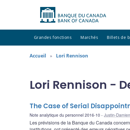
Grandes fonctions
Marchés
Billets de
Accueil
Lori Rennison
Lori Rennison - D
The Case of Serial Disappoin
Note analytique du personnel 2016-10
Justin-Damie
Les prévisions de la Banque du Canada concerna
institutions, ont présenté des erreurs négatives 