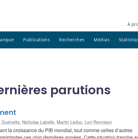
À pr
 banque
Publications
Recherches
Médias
Statisti
ernières parutions
tment
n Guénette
,
Nicholas Labelle
,
Martin Leduc
,
Lori Rennison
nt la croissance du PIB mondial, tout comme celles d’autres
persistantes ces cinq dernières années. Cette situation tranche a