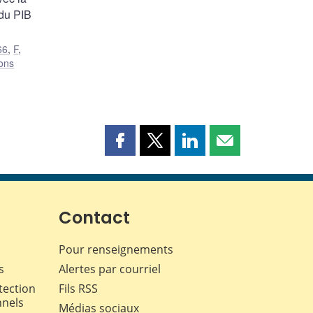
 du PIB
66
,
F
,
ions
Partager
Partager
Partager
Partager
cette
cette
cette
cette
page
page
page
page
sur
sur
sur
par
Facebook
X
LinkedIn
courriel
Contact
Pour renseignements
s
Alertes par courriel
tection
Fils RSS
nnels
Médias sociaux