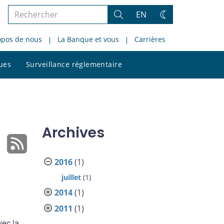
Rechercher
EN
Rechercher
Changez
dans
de
opos de nous
La Banque et vous
Carrières
le
thème
site
Rechercher
ques
Surveillance réglementaire
dans
le
site
Archives
2016
(1)
juillet
(1)
2014
(1)
2011
(1)
vec la