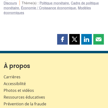
Discours
Thème(s)
:
Politique monétaire
,
Cadre de politique
monétaire
,
Économie / Croissance économique
,
Modèles
économiques
Partager
Partager
Partager
Part
cette
cette
cette
cette
page
page
page
page
sur
sur
sur
par
Facebook
X
LinkedIn
courr
À propos
Carrières
Accessibilité
Photos et vidéos
Ressources éducatives
Prévention de la fraude