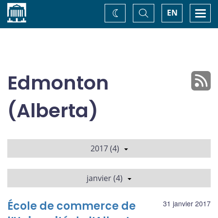
Accueil
Basculer
Togg
EN
Changez
la
navi
recherche
de
thème
Edmonton
(Alberta)
2017 (4)
janvier (4)
École de commerce de
31 janvier 2017