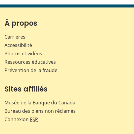
page
page
page
page
sur
sur
sur
par
Facebook
X
LinkedIn
courr
À propos
Carrières
Accessibilité
Photos et vidéos
Ressources éducatives
Prévention de la fraude
Sites affiliés
Musée de la Banque du Canada
Bureau des biens non réclamés
Connexion
FSP