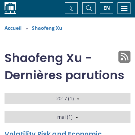
Accueil
Basculer
Togg
EN
Changez
la
navi
recherche
de
thème
Accueil
Shaofeng Xu
Shaofeng Xu -
Dernières parutions
2017 (1)
mai (1)
Volatility Risk and Economic