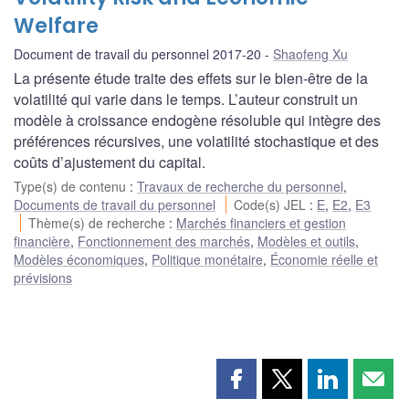
Welfare
Document de travail du personnel 2017-20
Shaofeng Xu
La présente étude traite des effets sur le bien-être de la
volatilité qui varie dans le temps. L’auteur construit un
modèle à croissance endogène résoluble qui intègre des
préférences récursives, une volatilité stochastique et des
coûts d’ajustement du capital.
Type(s) de contenu
:
Travaux de recherche du personnel
,
Documents de travail du personnel
Code(s) JEL
:
E
,
E2
,
E3
Thème(s) de recherche
:
Marchés financiers et gestion
financière
,
Fonctionnement des marchés
,
Modèles et outils
,
Modèles économiques
,
Politique monétaire
,
Économie réelle et
prévisions
Partager
Partager
Partager
Part
cette
cette
cette
cette