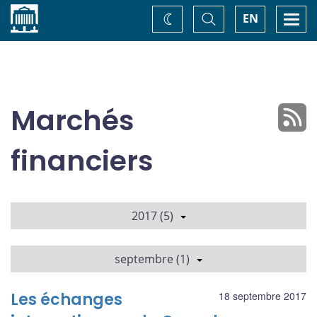
Accueil
Basculer
Togg
EN
Changez
la
navi
recherche
de
thème
Marchés
financiers
2017 (5)
septembre (1)
Les échanges
18 septembre 2017