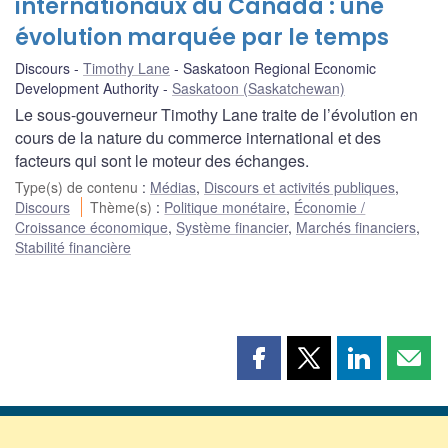
internationaux du Canada : une
évolution marquée par le temps
Discours
Timothy Lane
Saskatoon Regional Economic
Development Authority
Saskatoon (Saskatchewan)
Le sous-gouverneur Timothy Lane traite de l’évolution en
cours de la nature du commerce international et des
facteurs qui sont le moteur des échanges.
Type(s) de contenu
:
Médias
,
Discours et activités publiques
,
Discours
Thème(s)
:
Politique monétaire
,
Économie /
Croissance économique
,
Système financier
,
Marchés financiers
,
Stabilité financière
Partager
Partager
Partager
Part
cette
cette
cette
cette
page
page
page
page
sur
sur
sur
par