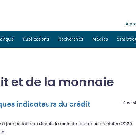
À pr
 banque
Publications
Recherches
Médias
Statisti
it et de la monnaie
ues indicateurs du crédit
10 octo
 jour ce tableau depuis le mois de référence d’octobre 2020.
res