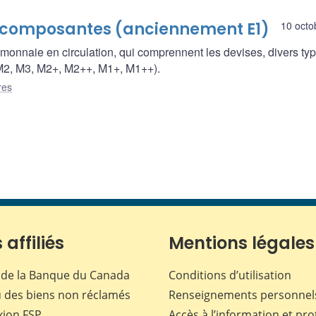
s composantes (anciennement E1)
10 octo
monnaie en circulation, qui comprennent les devises, divers ty
 (M2, M3, M2+, M2++, M1+, M1++).
res
 affiliés
Mentions légales
de la Banque du Canada
Conditions d’utilisation
 des biens non réclamés
Renseignements personnel
xion
FSP
Accès à l’information et pro