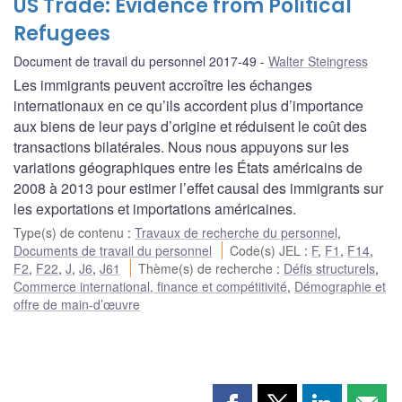
US Trade: Evidence from Political
Refugees
Document de travail du personnel 2017-49
Walter Steingress
Les immigrants peuvent accroître les échanges
internationaux en ce qu’ils accordent plus d’importance
aux biens de leur pays d’origine et réduisent le coût des
transactions bilatérales. Nous nous appuyons sur les
variations géographiques entre les États américains de
2008 à 2013 pour estimer l’effet causal des immigrants sur
les exportations et importations américaines.
Type(s) de contenu
:
Travaux de recherche du personnel
,
Documents de travail du personnel
Code(s) JEL
:
F
,
F1
,
F14
,
F2
,
F22
,
J
,
J6
,
J61
Thème(s) de recherche
:
Défis structurels
,
Commerce international, finance et compétitivité
,
Démographie et
offre de main-d’œuvre