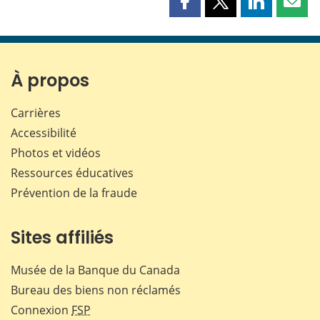
Partager
Partager
Partager
Part
cette
cette
cette
cette
page
page
page
page
sur
sur
sur
par
Facebook
X
LinkedIn
courr
À propos
Carrières
Accessibilité
Photos et vidéos
Ressources éducatives
Prévention de la fraude
Sites affiliés
Musée de la Banque du Canada
Bureau des biens non réclamés
Connexion
FSP