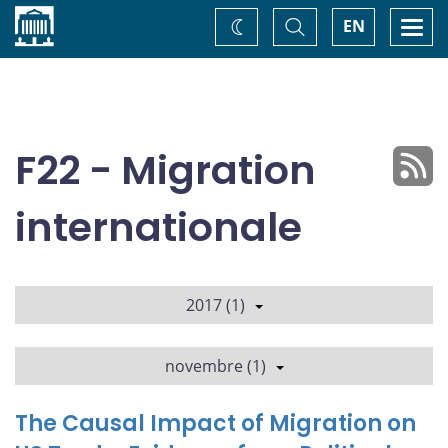
Accueil
Basculer
Togg
EN
Changez
la
navi
recherche
de
thème
F22 - Migration
internationale
2017 (1)
novembre (1)
The Causal Impact of Migration on