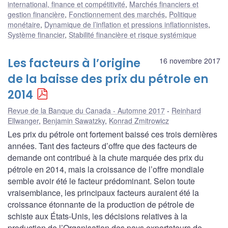
international, finance et compétitivité
,
Marchés financiers et
gestion financière
,
Fonctionnement des marchés
,
Politique
monétaire
,
Dynamique de l’inflation et pressions inflationnistes
,
Système financier
,
Stabilité financière et risque systémique
Les facteurs à l’origine
16 novembre 2017
de la baisse des prix du pétrole en
2014
Revue de la Banque du Canada - Automne 2017
Reinhard
Ellwanger
,
Benjamin Sawatzky
,
Konrad Zmitrowicz
Les prix du pétrole ont fortement baissé ces trois dernières
années. Tant des facteurs d’offre que des facteurs de
demande ont contribué à la chute marquée des prix du
pétrole en 2014, mais la croissance de l’offre mondiale
semble avoir été le facteur prédominant. Selon toute
vraisemblance, les principaux facteurs auraient été la
croissance étonnante de la production de pétrole de
schiste aux États-Unis, les décisions relatives à la
production de l’Organisation des pays exportateurs de