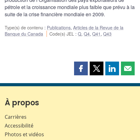
pétrole et la croissance mondiale plus faible que prévu à la
suite de la crise financière mondiale en 2009.
Type(s) de contenu
:
Publications
,
Articles de la Revue de la
Banque du Canada
Code(s) JEL
:
Q
,
Q4
,
Q41
,
Q43
Partager
Partager
Partager
Part
cette
cette
cette
cette
page
page
page
page
sur
sur
sur
par
Facebook
X
LinkedIn
courr
À propos
Carrières
Accessibilité
Photos et vidéos