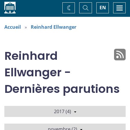
Accueil
Basculer
Togg
EN
Changez
la
navi
recherche
de
thème
Accueil
Reinhard Ellwanger
Reinhard
Ellwanger -
Dernières parutions
2017 (4)
novembre (2)