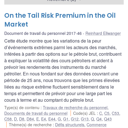
On the Tail Risk Premium in the Oil
Market
Document de travail du personnel 2017-46
Reinhard Ellwanger
Cette étude montre que les variations de la peur
d’événements extrêmes parmi les acteurs des marchés,
inférées à partir des options sur le pétrole brut, contribuent
à expliquer la volatilité des cours pétroliers et aident à
prévoir les rendements des instruments du marché
pétrolier. En nous fondant sur des données couvrant une
période de 25 ans, nous trouvons que les primes élevées
liées au risque extrême fluctuent sensiblement dans le
temps et permettent de prévoir pour une large part les
cours à terme et au comptant du pétrole brut.
Type(s) de contenu
:
Travaux de recherche du personnel
,
Documents de travail du personnel
Code(s) JEL
:
C
,
C5
,
C53
,
C58
,
D
,
D8
,
D84
,
E
,
E4
,
E44
,
G
,
G1
,
G12
,
G13
,
Q
,
Q4
,
Q43
Thème(s) de recherche
:
Défis structurels
,
Commerce