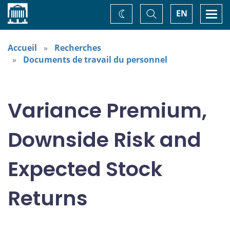
Accueil
Basculer
Togg
EN
Changez
la
navi
recherche
de
thème
Accueil
Recherches
Documents de travail du personnel
Variance Premium,
Downside Risk and
Expected Stock
Returns