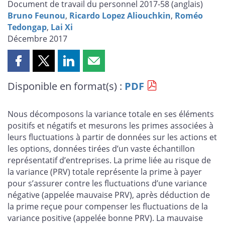
Document de travail du personnel 2017-58 (
anglais
)
Bruno Feunou
,
Ricardo Lopez Aliouchkin
,
Roméo
Tedongap
,
Lai Xi
Décembre 2017
Partager
Partager
Partager
Partager
cette
cette
cette
cette
Disponible en format(s) :
PDF
page
page
page
page
sur
sur
sur
par
Facebook
X
LinkedIn
courriel
Nous décomposons la variance totale en ses éléments
positifs et négatifs et mesurons les primes associées à
leurs fluctuations à partir de données sur les actions et
les options, données tirées d’un vaste échantillon
représentatif d’entreprises. La prime liée au risque de
la variance (PRV) totale représente la prime à payer
pour s’assurer contre les fluctuations d’une variance
négative (appelée mauvaise PRV), après déduction de
la prime reçue pour compenser les fluctuations de la
variance positive (appelée bonne PRV). La mauvaise