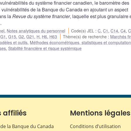
vulnérabilités du système financier canadien, le baromètre des
des vulnérabilités de la Banque du Canada en ajoutant un aspect
dans la
Revue du système financier
, laquelle est plus granulaire 
.
nel
,
Notes analytiques du personnel
Code(s) JEL
:
C
,
C1
,
C14
,
C4
,
C
,
G1
,
G15
,
G2
,
G21
,
H
,
H6
,
H63
Thème(s) de recherche
:
Marchés fi
dèles et outils
,
Méthodes économétriques, statistiques et computation
ises
,
Stabilité financière et risque systémique
 affiliés
Mentions légales
de la Banque du Canada
Conditions d’utilisation