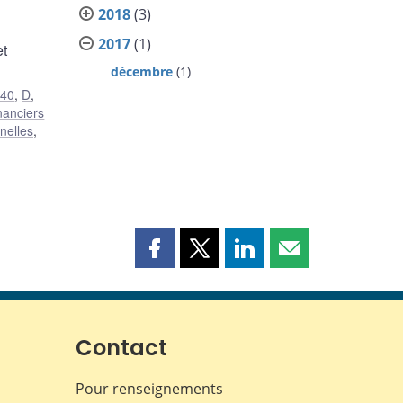
2018
(3)
2017
(1)
et
décembre
(1)
40
,
D
,
nanciers
nelles
,
Partager
Partager
Partager
Partager
cette
cette
cette
cette
page
page
page
page
sur
sur
sur
par
Facebook
X
LinkedIn
courriel
Contact
Pour renseignements