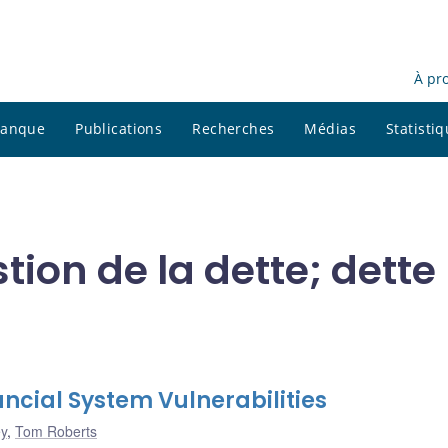
À pr
 banque
Publications
Recherches
Médias
Statisti
tion de la dette; dette
ncial System Vulnerabilities
ey
,
Tom Roberts