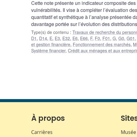
Cette note présente un indicateur composite des 
vulnérabilités. Il vise à compléter l’évaluation 
quantitatif et synthétique à l’analyse présentée 
davantage portée sur l’évolution des distributions
Type(s) de contenu
:
Travaux de recherche du person
D1
,
D14
,
E
,
E3
,
E32
,
E6
,
E66
,
F
,
F0
,
F01
,
G
,
G0
,
G01
et gestion financière
,
Fonctionnement des marchés
,
Mo
Système financier
,
Crédit aux ménages et aux entrepr
À propos
Sites
Carrières
Musée 