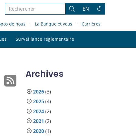
Rechercher
EN
Rechercher
Changez
dans
de
opos de nous
La Banque et vous
Carrières
le
thème
site
Rechercher
ques
Surveillance réglementaire
dans
le
site
Archives
2026
(3)
2025
(4)
2024
(2)
2021
(2)
2020
(1)