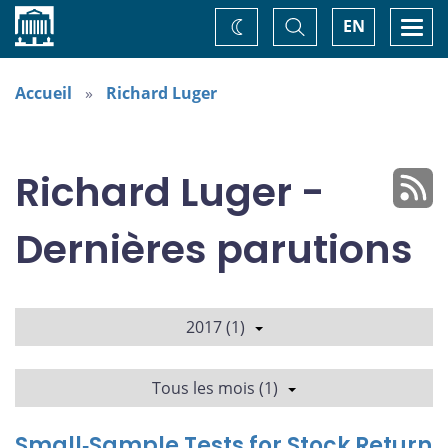
Accueil
Basculer
Togg
EN
Changez
la
navi
recherche
de
thème
Accueil
Richard Luger
Richard Luger -
Dernières parutions
2017 (1)
Tous les mois (1)
Small‐Sample Tests for Stock Return