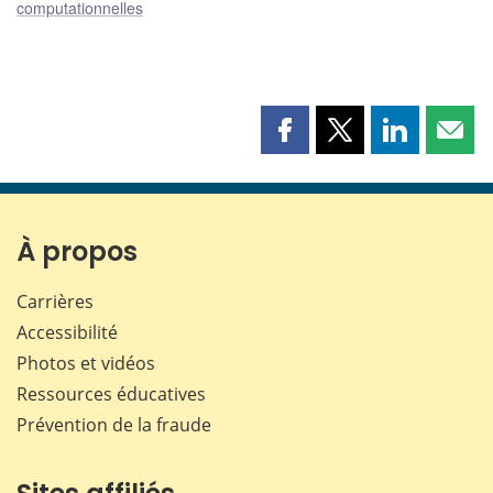
computationnelles
Partager
Partager
Partager
Part
cette
cette
cette
cette
page
page
page
page
sur
sur
sur
par
Facebook
X
LinkedIn
courr
À propos
Carrières
Accessibilité
Photos et vidéos
Ressources éducatives
Prévention de la fraude