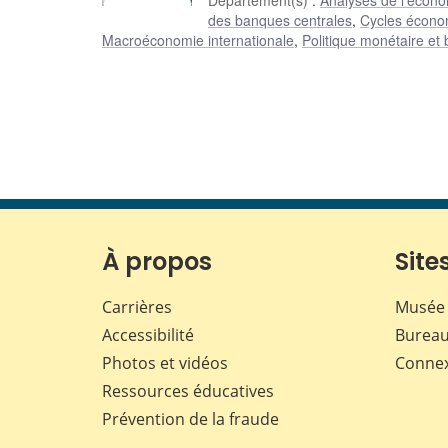
Département(s)
:
Analyses de l'écon
des banques centrales
,
Cycles écono
Macroéconomie internationale
,
Politique monétaire et
À propos
Sites
Carrières
Musée 
Accessibilité
Bureau
Photos et vidéos
Conne
Ressources éducatives
Prévention de la fraude