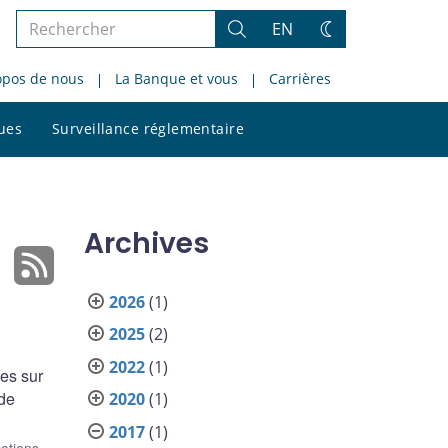
Rechercher
EN
Rechercher
Changez
dans
de
opos de nous
La Banque et vous
Carrières
le
thème
site
Rechercher
ques
Surveillance réglementaire
dans
le
site
Archives
2026
(1)
2025
(2)
2022
(1)
des sur
 de
2020
(1)
2017
(1)