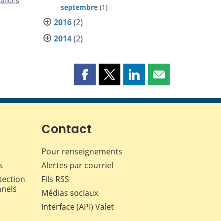
ations
septembre
(1)
2016
(2)
2014
(2)
Partager
Partager
Partager
Partager
cette
cette
cette
cette
page
page
page
page
sur
sur
sur
par
Facebook
X
LinkedIn
courriel
Contact
Pour renseignements
s
Alertes par courriel
tection
Fils RSS
nnels
Médias sociaux
Interface (API) Valet