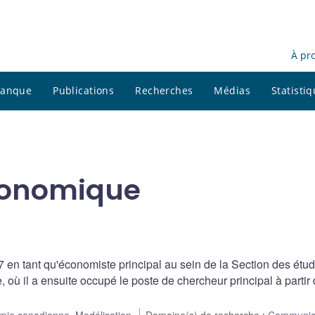
À pr
 banque
Publications
Recherches
Médias
Statisti
conomique
7 en tant qu'économiste principal au sein de la Section des étu
e, où il a ensuite occupé le poste de chercheur principal à partir