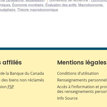
omie canadienne
,
Modélisation
Domaine(s) de recherche
:
Communic
miques
,
Économie monétaire
,
Évaluation des actifs
,
Macroéconomie
,
 budgétaire
,
Théorie macroéconomique
 affiliés
Mentions légales
de la Banque du Canada
Conditions d’utilisation
 des biens non réclamés
Renseignements personnel
xion
FSP
Accès à l’information et pro
des renseignements perso
Info Source