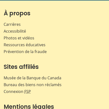
sur
sur
sur
par
Facebook
X
LinkedIn
courr
À propos
Carrières
Accessibilité
Photos et vidéos
Ressources éducatives
Prévention de la fraude
Sites affiliés
Musée de la Banque du Canada
Bureau des biens non réclamés
Connexion
FSP
Mentions légales