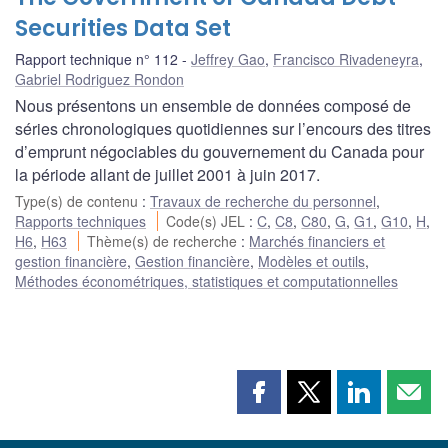
Securities Data Set
Rapport technique n° 112
Jeffrey Gao
,
Francisco Rivadeneyra
,
Gabriel Rodriguez Rondon
Nous présentons un ensemble de données composé de
séries chronologiques quotidiennes sur l’encours des titres
d’emprunt négociables du gouvernement du Canada pour
la période allant de juillet 2001 à juin 2017.
Type(s) de contenu
:
Travaux de recherche du personnel
,
Rapports techniques
Code(s) JEL
:
C
,
C8
,
C80
,
G
,
G1
,
G10
,
H
,
H6
,
H63
Thème(s) de recherche
:
Marchés financiers et
gestion financière
,
Gestion financière
,
Modèles et outils
,
Méthodes économétriques, statistiques et computationnelles
Partager
Partager
Partager
Part
cette
cette
cette
cette
page
page
page
page