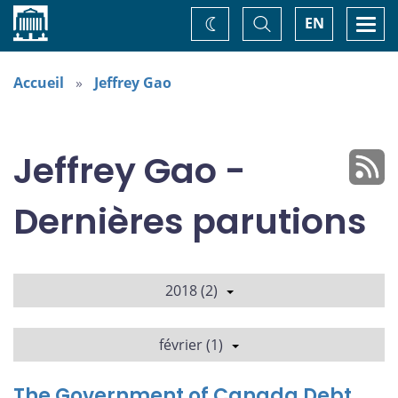
Accueil
Basculer
Togg
EN
Changez
la
navi
recherche
de
thème
Accueil
Jeffrey Gao
Jeffrey Gao -
Dernières parutions
2018 (2)
février (1)
The Government of Canada Debt