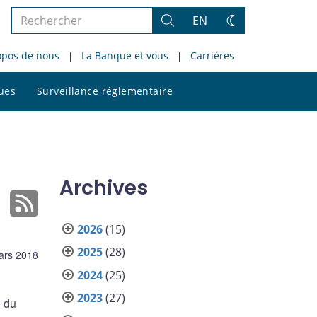
Rechercher
EN
Rechercher
Changez
dans
de
opos de nous
La Banque et vous
Carrières
le
thème
site
Rechercher
ques
Surveillance réglementaire
dans
le
site
Archives
2026
(15)
2025
(28)
ars 2018
2024
(25)
2023
(27)
e du