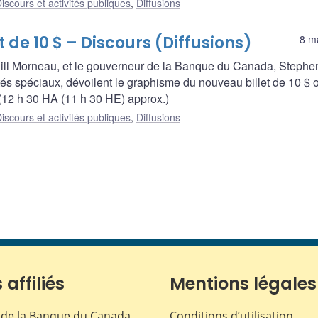
iscours et activités publiques
,
Diffusions
de 10 $ – Discours (Diffusions)
8 m
Bill Morneau, et le gouverneur de la Banque du Canada, Stephe
és spéciaux, dévoilent le graphisme du nouveau billet de 10 $ 
(12 h 30 HA (11 h 30 HE) approx.)
iscours et activités publiques
,
Diffusions
 affiliés
Mentions légales
de la Banque du Canada
Conditions d’utilisation