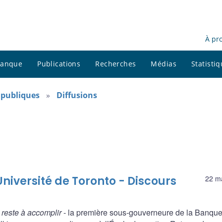
À pr
 banque
Publications
Recherches
Médias
Statisti
s publiques
Diffusions
niversité de Toronto - Discours
22 m
l reste à accomplir
- la première sous-gouverneure de la Banqu