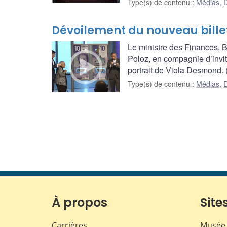
Type(s) de contenu
:
Médias
,
D
Dévoilement du nouveau billet 
Le ministre des Finances, 
Poloz, en compagnie d’invit
portrait de Viola Desmond. 
Type(s) de contenu
:
Médias
,
D
À propos
Sites
Carrières
Musée 