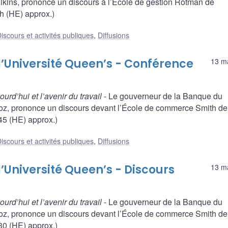
lkins, prononce un discours à l’École de gestion Rotman de
 h (HE) approx.)
iscours et activités publiques
,
Diffusions
’Université Queen’s - Conférence
13 m
urd’hui et l’avenir du travail
- Le gouverneur de la Banque du
oz, prononce un discours devant l’École de commerce Smith de
 45 (HE) approx.)
iscours et activités publiques
,
Diffusions
Université Queen’s - Discours
13 m
urd’hui et l’avenir du travail
- Le gouverneur de la Banque du
oz, prononce un discours devant l’École de commerce Smith de
 30 (HE) approx.)