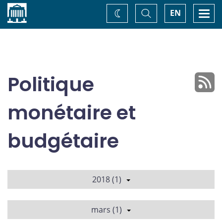
Accueil
Basculer
Togg
EN
Changez
la
navi
recherche
de
thème
Politique
monétaire et
budgétaire
2018 (1)
mars (1)