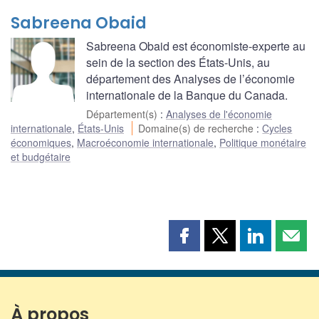
Sabreena Obaid
Sabreena Obaid est économiste-experte au
sein de la section des États-Unis, au
département des Analyses de l’économie
internationale de la Banque du Canada.
Département(s)
:
Analyses de l'économie
internationale
,
États-Unis
Domaine(s) de recherche
:
Cycles
économiques
,
Macroéconomie internationale
,
Politique monétaire
et budgétaire
Partager
Partager
Partager
Part
cette
cette
cette
cette
page
page
page
page
sur
sur
sur
par
Facebook
X
LinkedIn
courr
À propos