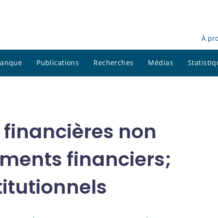
À pr
 banque
Publications
Recherches
Médias
Statisti
s financières non
uments financiers;
titutionnels