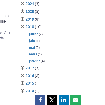
2021
(3)
2020
(5)
entiels
2019
(8)
lisé
2018
(10)
2
,
G21
,
juillet
(2)
hés
juin
(1)
mai
(2)
mars
(1)
janvier
(4)
2017
(3)
2016
(8)
2015
(1)
2014
(1)
Partager
Partager
Partager
Partager