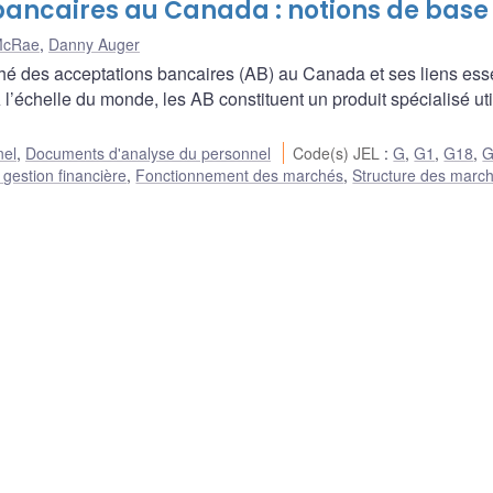
ancaires au Canada : notions de base
McRae
,
Danny Auger
ché des acceptations bancaires (AB) au Canada et ses liens ess
’échelle du monde, les AB constituent un produit spécialisé uti
nel
,
Documents d'analyse du personnel
Code(s) JEL
:
G
,
G1
,
G18
,
G
 gestion financière
,
Fonctionnement des marchés
,
Structure des marc