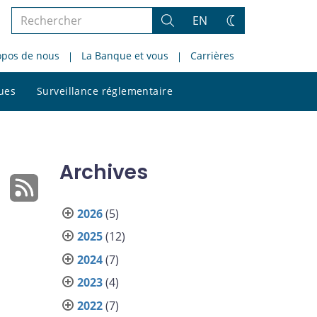
Rechercher
EN
Rechercher
Changez
dans
de
opos de nous
La Banque et vous
Carrières
le
thème
site
Rechercher
ques
Surveillance réglementaire
dans
le
site
Archives
2026
(5)
2025
(12)
2024
(7)
2023
(4)
2022
(7)